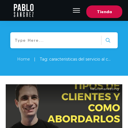
Tienda
Home
|
Tag: caracteristicas del servicio al cliente
Neuromarketing