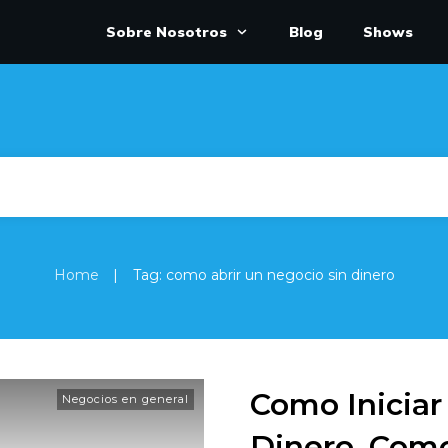
Sobre Nosotros
Blog
Shows
|
Home
Tag: como abrir un negocio sin dinero
Como Iniciar
Negocios en general
Dinero, Com