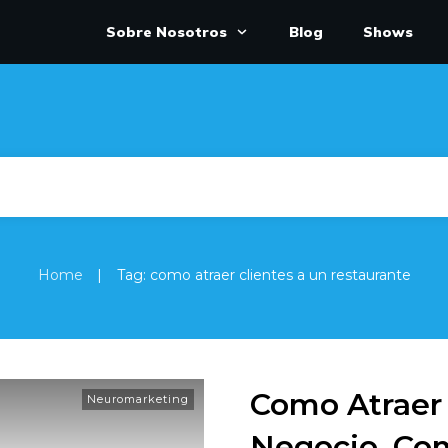
Sobre Nosotros
Blog
Shows
|
Home
Tag: como atraer clientes a un restaurante
Como Atraer 
Neuromarketing
Negocio, Com