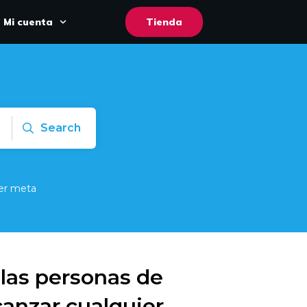
Mi cuenta
Tienda
Search
ier meta
las personas de
canzar cualquier