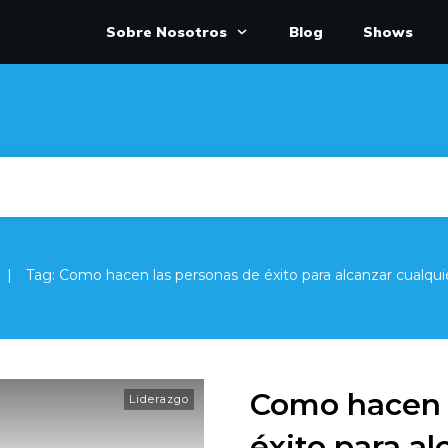
Sobre Nosotros
Blog
Shows
|
Tag: Como hacen las personas de éxito para alcanzar cualqu
Como hacen 
Liderazgo
éxito para al