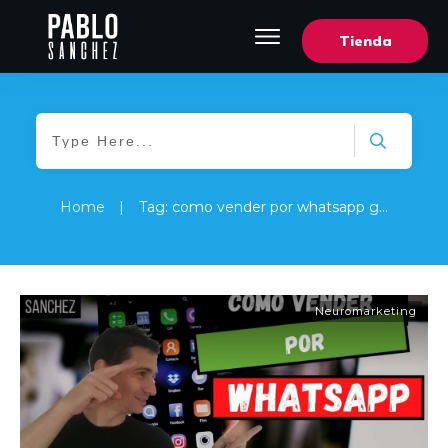
Tienda
Home
|
Tag: como vender por whatsapp gladys ramos
Neuromarketing