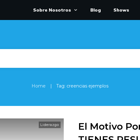
Sobre Nosotros
Blog
Shows
|
Home
Tag: creencias ejemplos
El Motivo Po
Liderazgo
TIENES RES