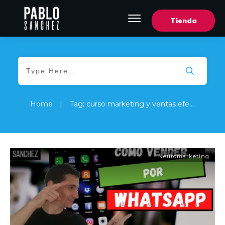
Tienda
Home
|
Tag: curso marketing y ventas efectivas por whatsapp
Neuromarketing