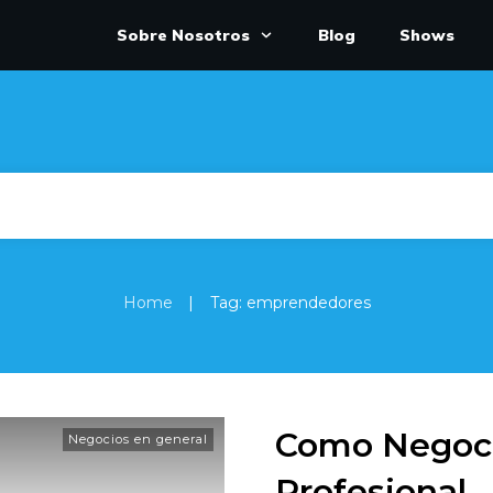
Sobre Nosotros
Blog
Shows
|
Home
Tag: emprendedores
Como Negoc
Negocios en general
Profesional