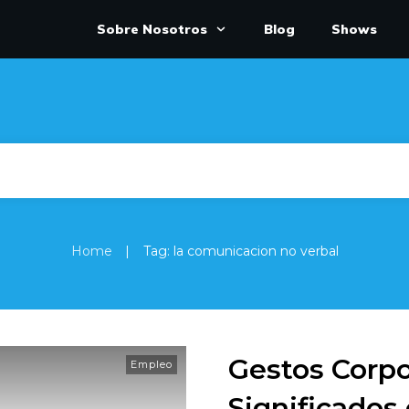
Sobre Nosotros
Blog
Shows
|
Home
Tag: la comunicacion no verbal
Gestos Corpo
Empleo
Significados 