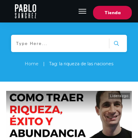
Tienda
Home
|
Tag: la riqueza de las naciones
Liderazgo