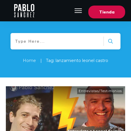
Tienda
Home
|
Tag: lanzamiento leonel castro
Entrevistas/Testimonios