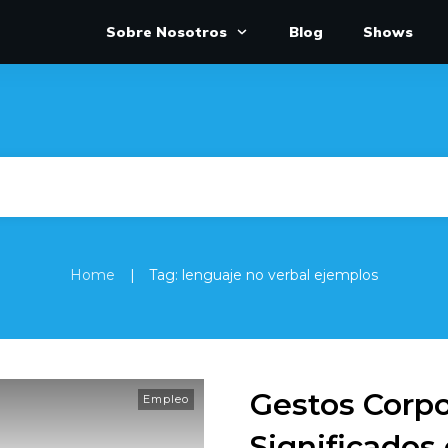
Sobre Nosotros
Blog
Shows
|
Home
Tag: lenguaje no verbal ejemplos
Gestos Corpo
Empleo
Significados 