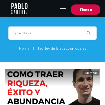
Tienda
Home
|
Tag: ley de la atraccion que es
Liderazgo