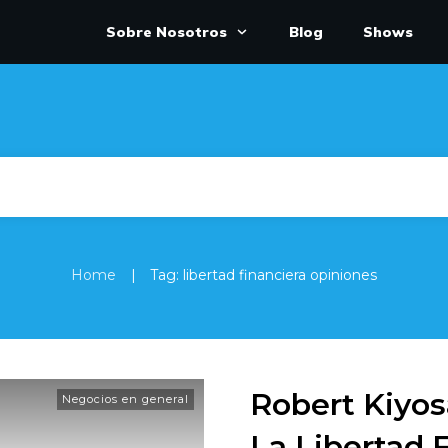
Sobre Nosotros
Blog
Shows
|
Home
Tag: libertad financiera opiniones
Robert Kiyo
Negocios en general
La Libertad F