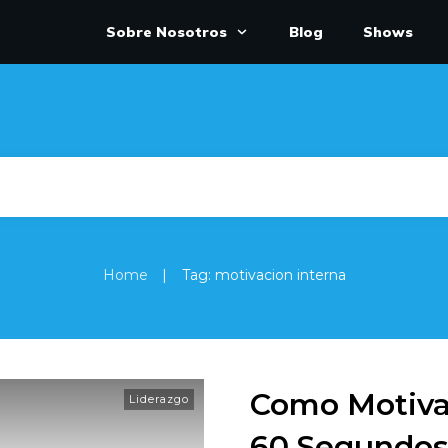
Sobre Nosotros
Blog
Shows
|
Home
Tag: motivacion interna
Como Motivar
Liderazgo
60 Segundos