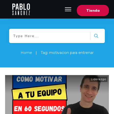
Tienda
Home
|
Tag: motivacion para entrenar
Liderazgo