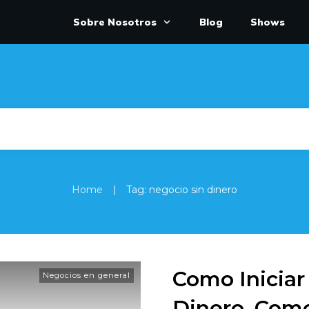
Sobre Nosotros
Blog
Shows
|
Home
Tag: negocio sin dinero
Como Iniciar
Negocios en general
Dinero, Com