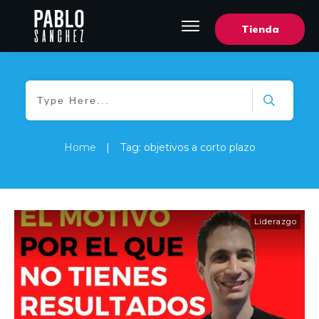
Tienda
Home
|
Tag: objetivos a corto plazo
Liderazgo