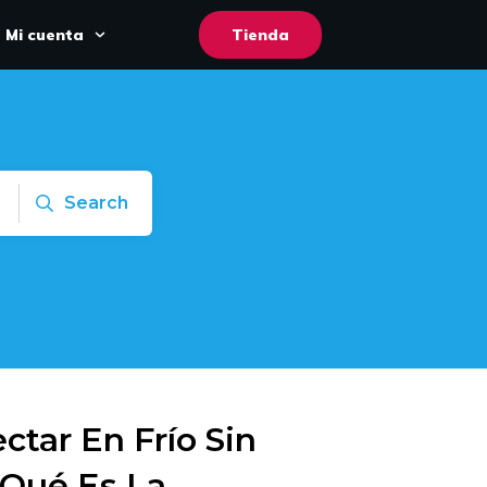
Mi cuenta
Tienda
Search
tar En Frío Sin
, Qué Es La