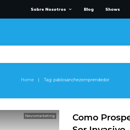
Sobre Nosotros
Blog
Shows
|
Home
Tag: pablosanchezemprendedor
Como Prospec
Neuromarketing
Ser Invasivo