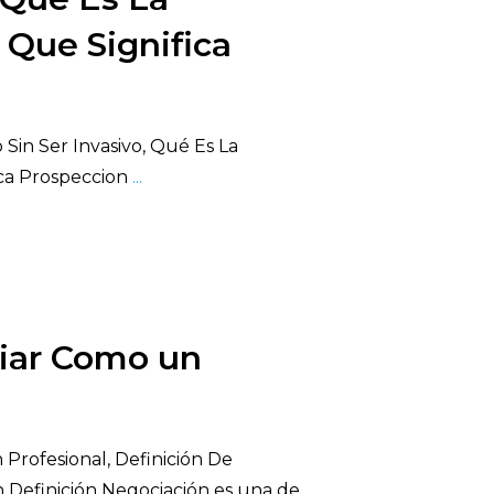
 Que Significa
Sin Ser Invasivo, Qué Es La
ica Prospeccion
...
iar Como un
rofesional, Definición De
n Definición Negociación es una de
...