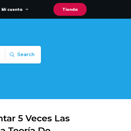
Mi cuenta
Tienda
Search
ar 5 Veces Las
a Teoría De