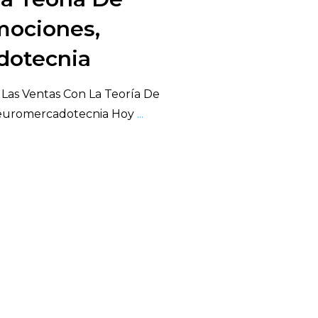
ociones,
dotecnia
Las Ventas Con La Teoría De
euromercadotecnia Hoy
...