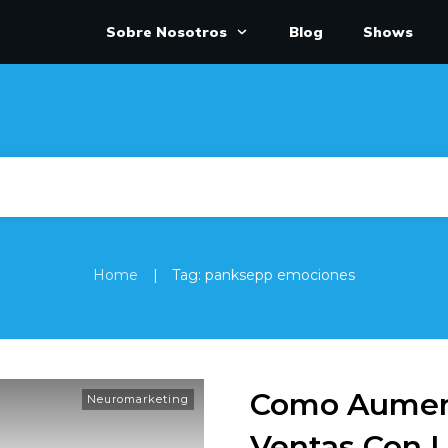
Sobre Nosotros
Blog
Shows
|
Home
Tag: panksepp emociones
Como Aument
Neuromarketing
Ventas Con L