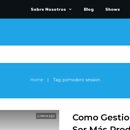
Sobre Nosotros
Blog
Shows
|
Home
Tag: pomodoro session
Como Gestio
Liderazgo
Ser Más Prod