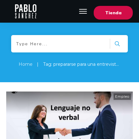
Tienda
Home
|
Tag: prepararse para una entrevista de trabajo
Empleo