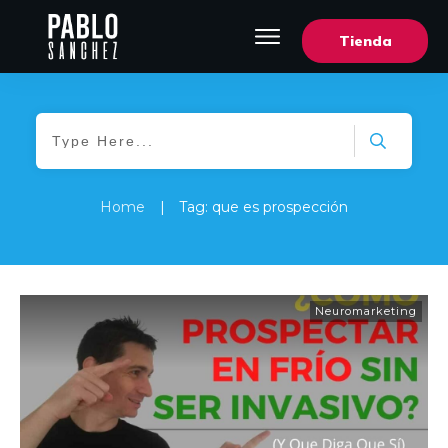
Tienda
Home
|
Tag: que es prospección
Neuromarketing