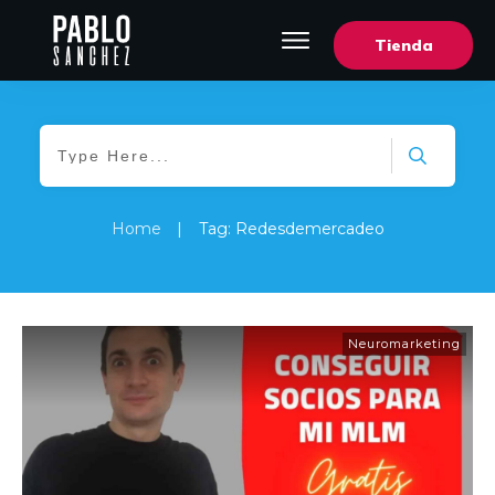
Tienda
Home
|
Tag: Redesdemercadeo
Neuromarketing