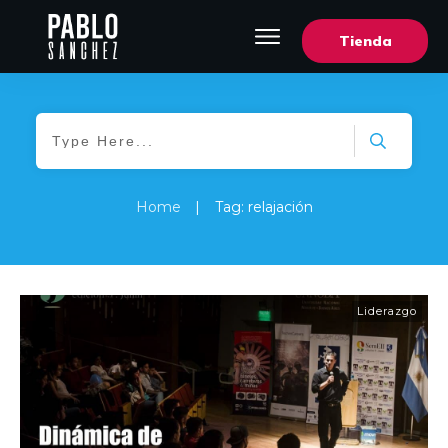
Tienda
Home
|
Tag: relajación
Liderazgo