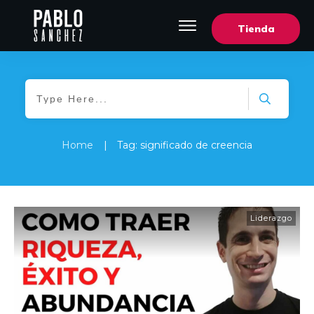
Tienda
Home
|
Tag: significado de creencia
Liderazgo