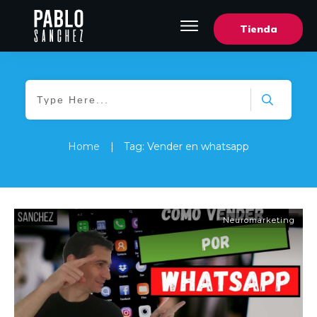
Tienda
Home
|
Tag: Vender en whatsapp
Neuromarketing