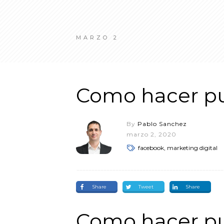
MARZO 2
Como hacer pu
By
Pablo Sanchez
marzo 2, 2020
facebook, marketing digital
Share
Tweet
Share
Como hacer pu