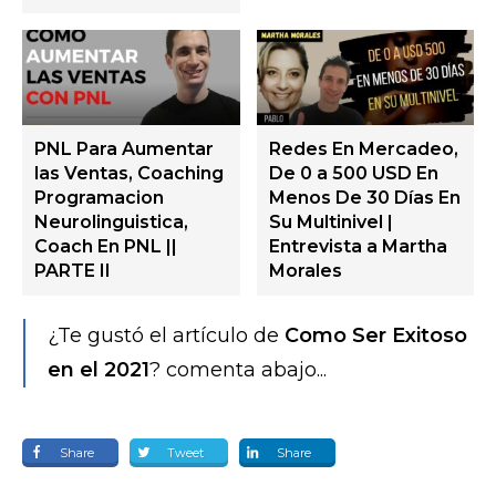
PNL Para Aumentar
Redes En Mercadeo,
las Ventas, Coaching
De 0 a 500 USD En
Programacion
Menos De 30 Días En
Neurolinguistica,
Su Multinivel |
Coach En PNL ||
Entrevista a Martha
PARTE II
Morales
¿Te gustó el artículo de
Como Ser Exitoso
en el 2021
? comenta abajo...
Share
Tweet
Share