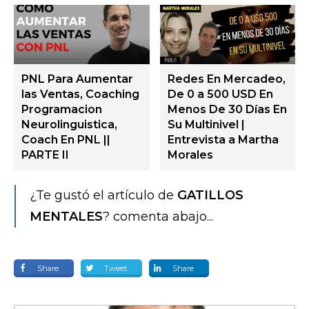
PNL Para Aumentar
Redes En Mercadeo,
las Ventas, Coaching
De 0 a 500 USD En
Programacion
Menos De 30 Días En
Neurolinguistica,
Su Multinivel |
Coach En PNL ||
Entrevista a Martha
PARTE II
Morales
¿Te gustó el artículo de
GATILLOS
MENTALES
? comenta abajo...
Share
Tweet
Share