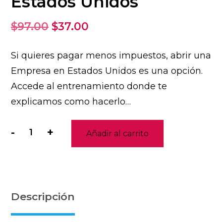
Estados Unidos
El
El
$
97.00
$
37.00
precio
precio
Si quieres pagar menos impuestos, abrir una
original
actual
Empresa en Estados Unidos es una opción.
era:
es:
Accede al entrenamiento donde te
$97.00.
$37.00.
explicamos como hacerlo…
-
+
Añadir al carrito
Abre
tu
Empresa
en
Estados
Descripción
Unidos
cantidad