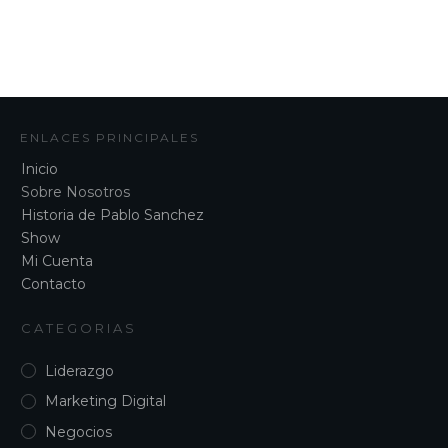
$497.00.
$197.00.
ENLACES PRINCIPALES
Inicio
Sobre Nosotros
Historia de Pablo Sanchez
Show
Mi Cuenta
Contacto
CATEGORIAS
Liderazgo
Marketing Digital
Negocios