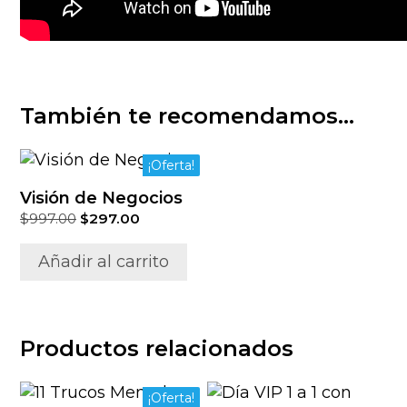
También te recomendamos…
¡Oferta!
Visión de Negocios
El
El
$
997.00
$
297.00
precio
precio
original
actual
Añadir al carrito
era:
es:
$997.00.
$297.00.
Productos relacionados
¡Oferta!