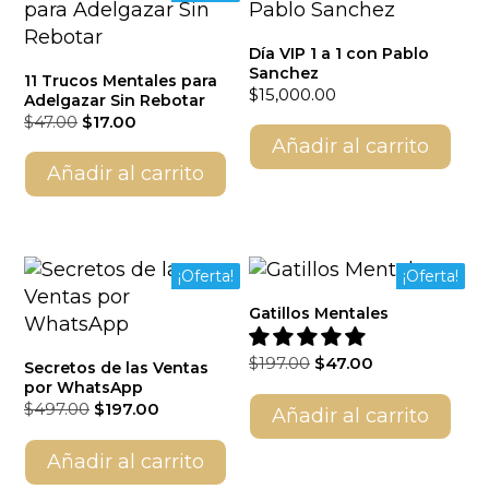
Día VIP 1 a 1 con Pablo
Sanchez
11 Trucos Mentales para
$
15,000.00
Adelgazar Sin Rebotar
El
El
$
47.00
$
17.00
precio
precio
Añadir al carrito
original
actual
Añadir al carrito
era:
es:
$47.00.
$17.00.
¡Oferta!
¡Oferta!
Gatillos Mentales
El
El
$
197.00
$
47.00
Secretos de las Ventas
precio
precio
por WhatsApp
El
El
original
actual
$
497.00
$
197.00
Añadir al carrito
precio
precio
era:
es:
original
actual
$197.00.
$47.00.
Añadir al carrito
era:
es: