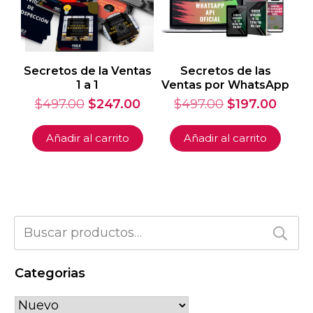
Secretos de la Ventas
Secretos de las
1 a 1
Ventas por WhatsApp
El
El
El
El
$
497.00
$
247.00
$
497.00
$
197.00
precio
precio
precio
preci
original
actual
original
actua
Añadir al carrito
Añadir al carrito
era:
es:
era:
es:
$497.00.
$247.00.
$497.00.
$197.0
Buscar
por:
Categorias