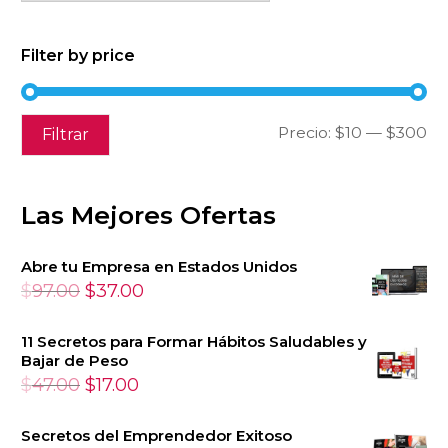
Filter by price
Pr
Pr
Precio:
$10
—
$300
Filtrar
mí
má
Las Mejores Ofertas
Abre tu Empresa en Estados Unidos
El
El
$
97.00
$
37.00
precio
precio
11 Secretos para Formar Hábitos Saludables y
original
actual
Bajar de Peso
era:
es:
El
El
$
47.00
$
17.00
$97.00.
$37.00.
precio
precio
Secretos del Emprendedor Exitoso
original
actual