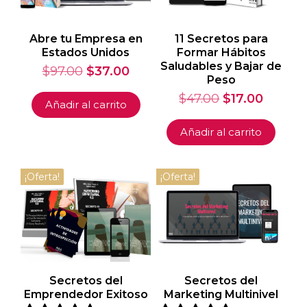
Abre tu Empresa en
11 Secretos para
Estados Unidos
Formar Hábitos
Saludables y Bajar de
El
El
$
97.00
$
37.00
Peso
precio
precio
El
El
$
47.00
$
17.00
original
actual
Añadir al carrito
precio
precio
era:
es:
original
actual
Añadir al carrito
$97.00.
$37.00.
era:
es:
$47.00.
$17.00.
¡Oferta!
¡Oferta!
Secretos del
Secretos del
Emprendedor Exitoso
Marketing Multinivel