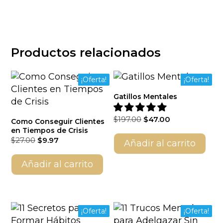
Productos relacionados
¡Oferta!
¡Oferta!
Gatillos Mentales
El
El
$
197.00
$
47.00
Como Conseguir Clientes
precio
precio
en Tiempos de Crisis
El
El
original
actual
$
27.00
$
9.97
Añadir al carrito
precio
precio
era:
es:
original
actual
$197.00.
$47.00.
Añadir al carrito
era:
es:
$27.00.
$9.97.
¡Oferta!
¡Oferta!