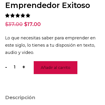
Emprendedor Exitoso
El
El
$
37.00
$
17.00
precio
precio
Lo que necesitas saber para emprender en
original
actual
este siglo, lo tienes a tu disposión en texto,
era:
es:
audio y video.
$37.00.
$17.00.
-
+
Añadir al carrito
Secretos
del
Emprendedor
Exitoso
cantidad
Descripción