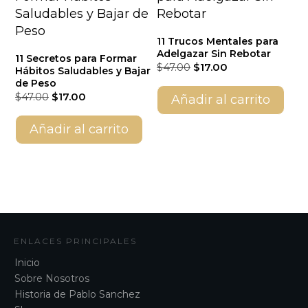
11 Trucos Mentales para
Adelgazar Sin Rebotar
11 Secretos para Formar
El
El
$
47.00
$
17.00
Hábitos Saludables y Bajar
precio
precio
de Peso
original
actual
El
El
$
47.00
$
17.00
Añadir al carrito
era:
es:
precio
precio
$47.00.
$17.00.
original
actual
Añadir al carrito
era:
es:
$47.00.
$17.00.
ENLACES PRINCIPALES
Inicio
Sobre Nosotros
Historia de Pablo Sanchez