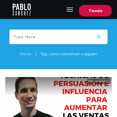
Tienda
Home
|
Tag: como convencer a alguien
Neuroventas