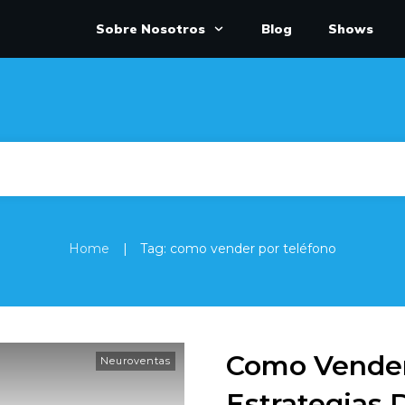
Sobre Nosotros
Blog
Shows
|
Home
Tag: como vender por teléfono
Como Vender
Neuroventas
Estrategias 