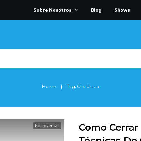
Sobre Nosotros
Blog
Shows
|
Home
Tag: Cris Urzua
Como Cerrar 
Neuroventas
Técnicas De 