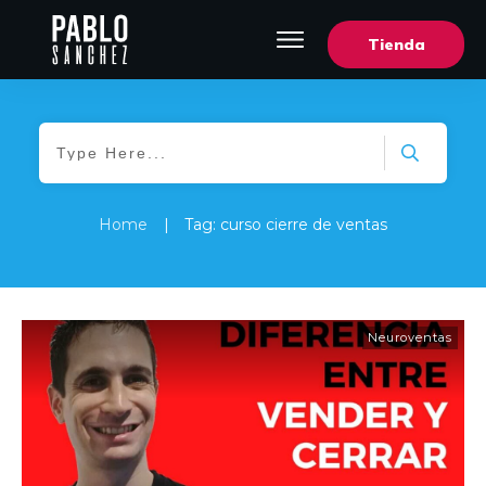
Tienda
Home
|
Tag: curso cierre de ventas
Neuroventas