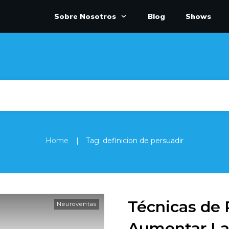
Sobre Nosotros
Blog
Shows
|
Home
Tag: definicion de persuadir
Técnicas de 
Neuroventas
Aumentar La