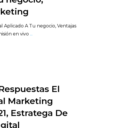
rketing
al Aplicado A Tu negocio, Ventajas
isión en vivo
...
Respuestas El
al Marketing
 21, Estratega De
gital