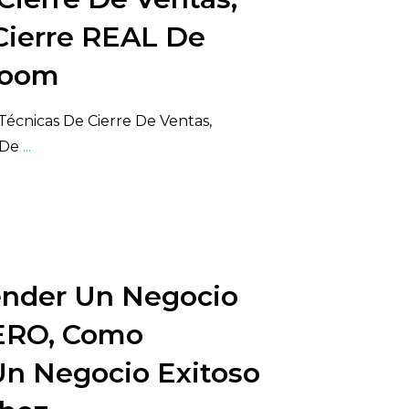
Cierre REAL De
Zoom
écnicas De Cierre De Ventas,
 De
...
nder Un Negocio
ERO, Como
n Negocio Exitoso