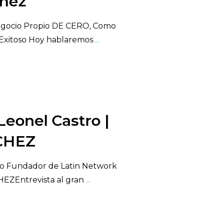
chez
ocio Propio DE CERO, Como
Exitoso Hoy hablaremos
...
Leonel Castro |
CHEZ
tro Fundador de Latin Network
EZEntrevista al gran
...