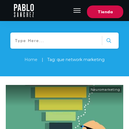
Tienda
Home
|
Tag: que network marketing
Neuromarketing