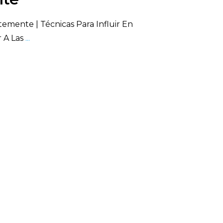
temente | Técnicas Para Influir En
r A Las
...