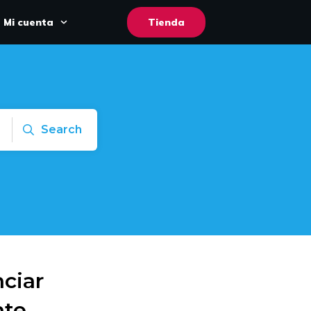
Mi cuenta
Tienda
Search
ciar
nte