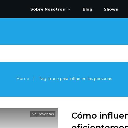
Sobre Nosotros
Blog
Shows
|
Home
Tag: truco para influir en las personas
Cómo influen
Neuroventas
eficienteme