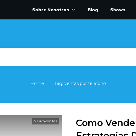
Sobre Nosotros
Blog
Shows
|
Home
Tag: ventas por teléfono
Como Vender
Neuroventas
Estrategias 