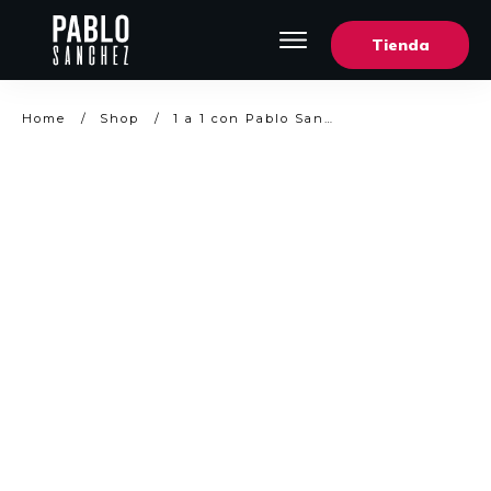
Tienda
Sobre Nosotros
Blog
Home
/
Shop
/
1 a 1 con Pablo Sanchez por 12 Meses
Shows
Mi cuenta