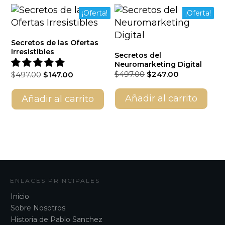
¡Oferta!
¡Oferta!
Secretos de las Ofertas
Irresistibles
Secretos del
Neuromarketing Digital
El
El
El
El
$
497.00
$
247.00
$
497.00
$
147.00
precio
precio
precio
precio
original
actual
original
actual
Añadir al carrito
Añadir al carrito
era:
es:
era:
es:
$497.00.
$247.00.
$497.00.
$147.00.
ENLACES PRINCIPALES
Inicio
Sobre Nosotros
Historia de Pablo Sanchez