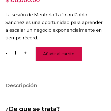
$
100,000.00
La sesión de Mentoría 1 a 1 con Pablo
Sanchez es una oportunidad para aprender
a escalar un negocio exponencialmente en
tiempo récord.
-
+
Añadir al carrito
1
a
1
con
Pablo
Descripción
Sanchez
por
12
¿De que se trata?
Meses