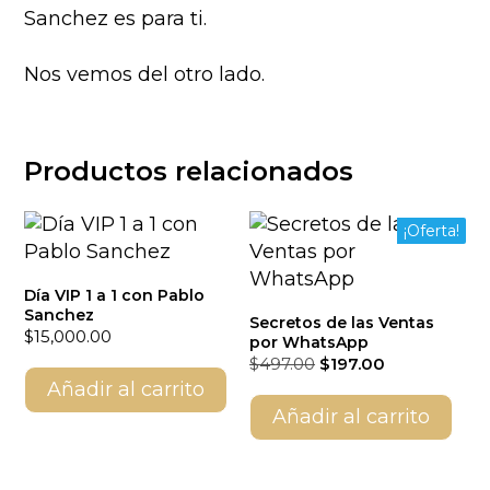
Sanchez es para ti.
Nos vemos del otro lado.
Productos relacionados
¡Oferta!
Día VIP 1 a 1 con Pablo
Sanchez
Secretos de las Ventas
$
15,000.00
por WhatsApp
El
El
$
497.00
$
197.00
precio
precio
Añadir al carrito
original
actual
Añadir al carrito
era:
es:
$497.00.
$197.00.