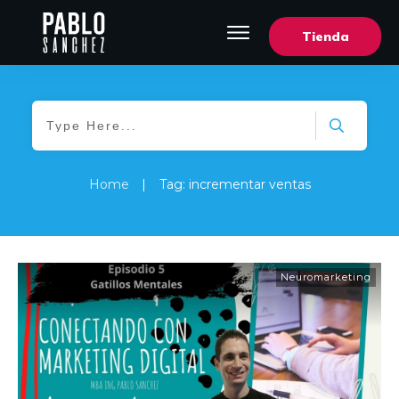
Tienda
Home
|
Tag: incrementar ventas
Neuromarketing