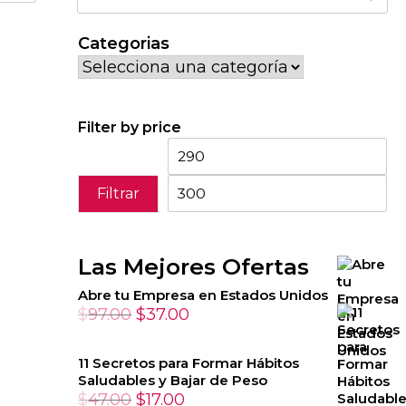
por:
Categorias
Filter by price
Precio
Pr
mínimo
má
Filtrar
Las Mejores Ofertas
Abre tu Empresa en Estados Unidos
El
El
$
97.00
$
37.00
precio
precio
original
actual
11 Secretos para Formar Hábitos
Saludables y Bajar de Peso
era:
es:
El
El
$
47.00
$
17.00
$97.00.
$37.00.