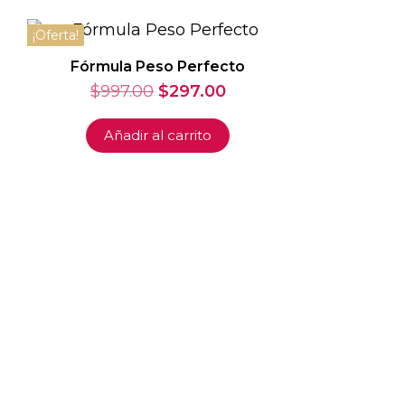
¡Oferta!
Fórmula Peso Perfecto
El
El
$
997.00
$
297.00
precio
precio
original
actual
Añadir al carrito
era:
es:
$997.00.
$297.00.