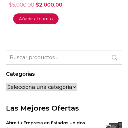
El
El
$
5,000.00
$
2,000.00
precio
precio
original
actual
Añadir al carrito
era:
es:
$5,000.00.
$2,000.00.
Buscar
por:
Categorias
Las Mejores Ofertas
Abre tu Empresa en Estados Unidos