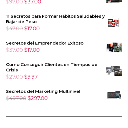
El
El
$
97.00
$
37.00
precio
precio
11 Secretos para Formar Hábitos Saludables y
original
actual
Bajar de Peso
era:
es:
El
El
$
47.00
$
17.00
$97.00.
$37.00.
precio
precio
Secretos del Emprendedor Exitoso
original
actual
El
El
$
37.00
$
17.00
era:
es:
precio
precio
$47.00.
$17.00.
Como Conseguir Clientes en Tiempos de
original
actual
Crisis
era:
es:
El
El
$
27.00
$
9.97
$37.00.
$17.00.
precio
precio
Secretos del Marketing Multinivel
original
actual
El
El
$
497.00
$
297.00
era:
es:
precio
precio
$27.00.
$9.97.
original
actual
era:
es: