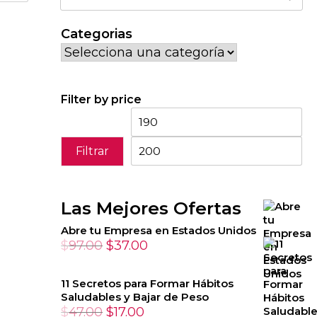
por:
Categorias
Filter by price
Precio
Pr
mínimo
má
Filtrar
Las Mejores Ofertas
Abre tu Empresa en Estados Unidos
El
El
$
97.00
$
37.00
precio
precio
original
actual
11 Secretos para Formar Hábitos
Saludables y Bajar de Peso
era:
es:
El
El
$
47.00
$
17.00
$97.00.
$37.00.