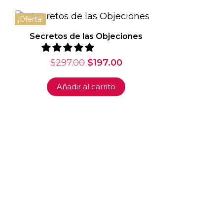
¡Oferta!
Secretos de las Objeciones
El
El
$
297.00
$
197.00
precio
precio
original
actual
Añadir al carrito
era:
es:
$297.00.
$197.00.