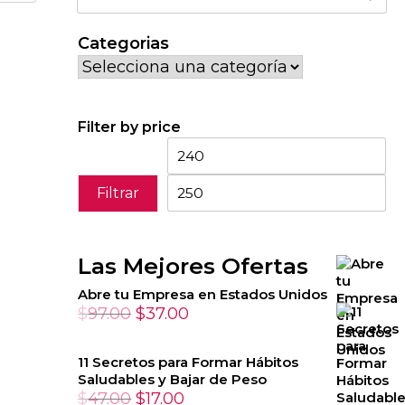
por:
Categorias
Filter by price
Precio
Pr
mínimo
má
Filtrar
Las Mejores Ofertas
Abre tu Empresa en Estados Unidos
El
El
$
97.00
$
37.00
precio
precio
original
actual
11 Secretos para Formar Hábitos
Saludables y Bajar de Peso
era:
es:
El
El
$
47.00
$
17.00
$97.00.
$37.00.