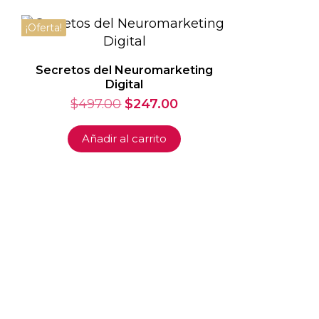
¡Oferta!
Secretos del Neuromarketing
Digital
El
El
$
497.00
$
247.00
precio
precio
original
actual
Añadir al carrito
era:
es:
$497.00.
$247.00.