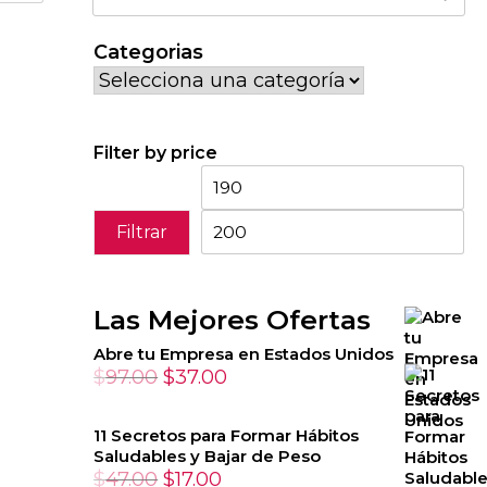
por:
Categorias
Filter by price
Precio
Pr
mínimo
má
Filtrar
Las Mejores Ofertas
Abre tu Empresa en Estados Unidos
El
El
$
97.00
$
37.00
precio
precio
original
actual
11 Secretos para Formar Hábitos
Saludables y Bajar de Peso
era:
es:
El
El
$
47.00
$
17.00
$97.00.
$37.00.